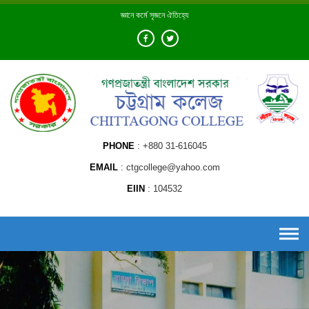
Skip
জ্ঞানে কর্মে সৃজনে ঐতিহ্যে
to
content
PHONE
+880 31-616045
EMAIL
ctgcollege@yahoo.com
EIIN
104532