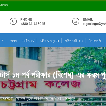
ে ঐতিহ্যে
PHONE
EMAIL
+880 31-616045
ctgcollege@ya
জার্নাল
নোটিশবোর্ড
এপিএ ও শুদ্ধাচার
বার্ষিক প্রতিবেদন
নির্দেশনাবলী
টার্স ১ম পর্ব পরীক্ষার (বিশেষ) এর ফরম 
ীক্ষার (বিশেষ) এর ফরম পূরনের আংশিক পরিবর্তন সংক্রান্ত বিজ্ঞপ্তি