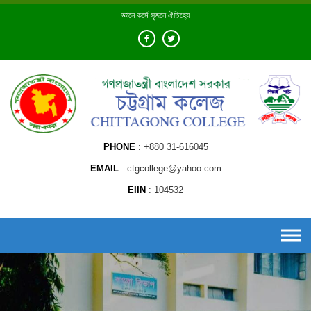
Skip
জ্ঞানে কর্মে সৃজনে ঐতিহ্যে
to
content
PHONE
+880 31-616045
EMAIL
ctgcollege@yahoo.com
EIIN
104532