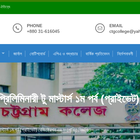
ে ঐতিহ্যে
PHONE
EMAIL
+880 31-616045
ctgcollege@ya
জার্নাল
নোটিশবোর্ড
এপিএ ও শুদ্ধাচার
বার্ষিক প্রতিবেদন
নির্দেশনাবলী
প্রিলিমিনারী টু মাস্টার্স ১ম পর্ব (প্রাইভ
মাস্টার্স ১ম পর্ব (প্রাইভেট) রেজিষ্ট্রেশন এর সংশোধিত বিজ্ঞপ্তি