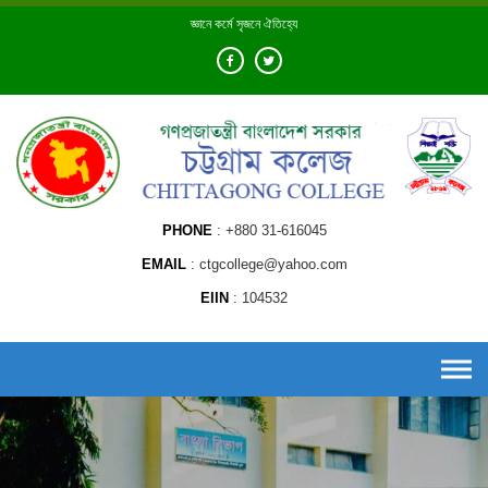
Skip
জ্ঞানে কর্মে সৃজনে ঐতিহ্যে
to
content
PHONE
+880 31-616045
EMAIL
ctgcollege@yahoo.com
EIIN
104532