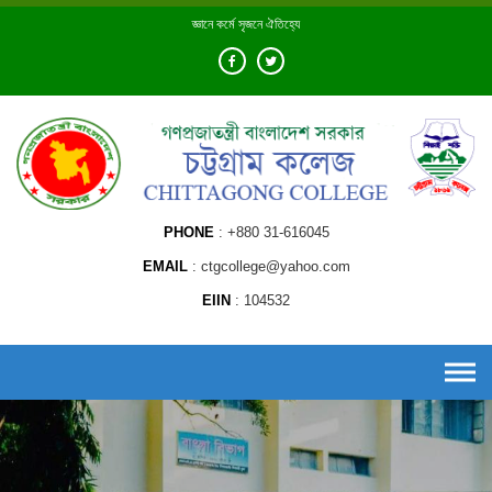
Skip
জ্ঞানে কর্মে সৃজনে ঐতিহ্যে
to
content
PHONE
+880 31-616045
EMAIL
ctgcollege@yahoo.com
EIIN
104532