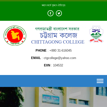
Skip
জ্ঞানে কর্মে সৃজনে ঐতিহ্যে
to
content
PHONE
+880 31-616045
EMAIL
ctgcollege@yahoo.com
EIIN
104532