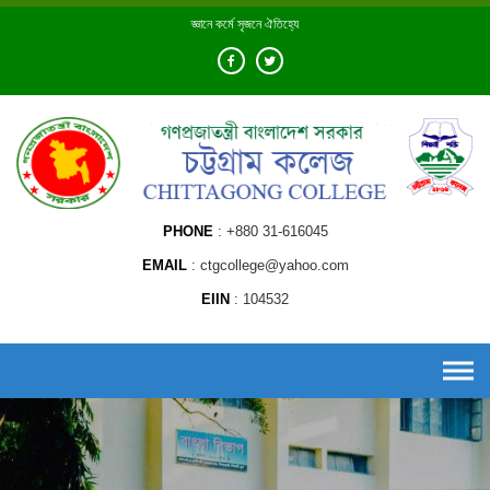
Skip
জ্ঞানে কর্মে সৃজনে ঐতিহ্যে
to
content
PHONE
+880 31-616045
EMAIL
ctgcollege@yahoo.com
EIIN
104532