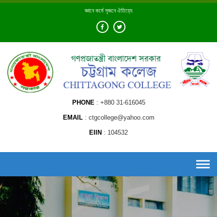
Skip
জ্ঞানে কর্মে সৃজনে ঐতিহ্যে
to
content
PHONE
+880 31-616045
EMAIL
ctgcollege@yahoo.com
EIIN
104532