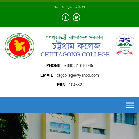
Skip
জ্ঞানে কর্মে সৃজনে ঐতিহ্যে
to
content
PHONE
+880 31-616045
EMAIL
ctgcollege@yahoo.com
EIIN
104532