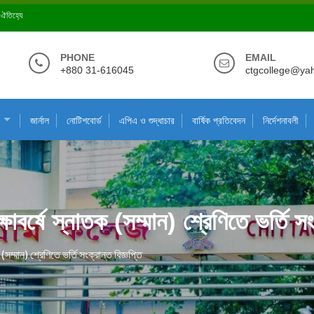
ে ঐতিহ্যে
PHONE
EMAIL
+880 31-616045
ctgcollege@ya
জার্নাল
নোটিশবোর্ড
এপিএ ও শুদ্ধাচার
বার্ষিক প্রতিবেদন
নির্দেশনাবলী
র্ষে স্নাতক (সম্মান) শ্রেণিতে ভর্তি সংক
ম্মান) শ্রেণিতে ভর্তি সংক্রান্ত বিজ্ঞপ্তি