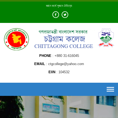
Skip
জ্ঞানে কর্মে সৃজনে ঐতিহ্যে
to
content
PHONE
+880 31-616045
EMAIL
ctgcollege@yahoo.com
EIIN
104532