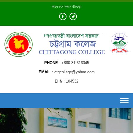
Skip
জ্ঞানে কর্মে সৃজনে ঐতিহ্যে
to
content
PHONE
+880 31-616045
EMAIL
ctgcollege@yahoo.com
EIIN
104532