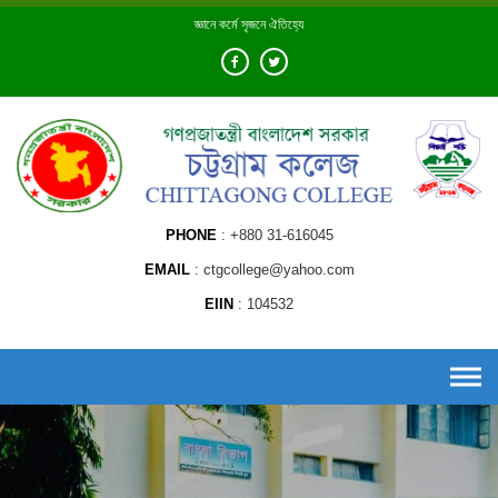
Skip
জ্ঞানে কর্মে সৃজনে ঐতিহ্যে
to
content
PHONE
+880 31-616045
EMAIL
ctgcollege@yahoo.com
EIIN
104532