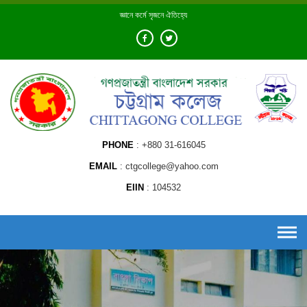
Skip
জ্ঞানে কর্মে সৃজনে ঐতিহ্যে
to
content
PHONE
+880 31-616045
EMAIL
ctgcollege@yahoo.com
EIIN
104532