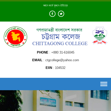
Skip
জ্ঞানে কর্মে সৃজনে ঐতিহ্যে
to
content
PHONE
+880 31-616045
EMAIL
ctgcollege@yahoo.com
EIIN
104532