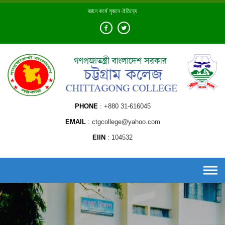
Skip
জ্ঞানে কর্মে সৃজনে ঐতিহ্যে
to
content
PHONE
+880 31-616045
EMAIL
ctgcollege@yahoo.com
EIIN
104532