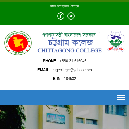
Skip
জ্ঞানে কর্মে সৃজনে ঐতিহ্যে
to
content
PHONE
+880 31-616045
EMAIL
ctgcollege@yahoo.com
EIIN
104532