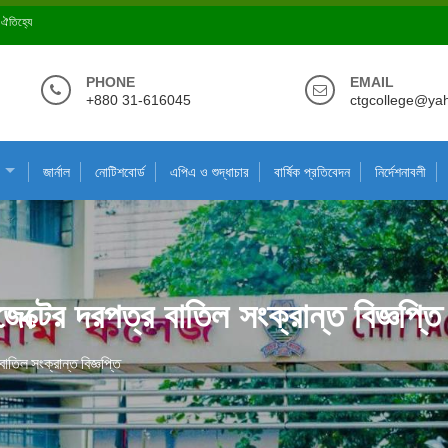
ে ঐতিহ্যে
PHONE
EMAIL
+880 31-616045
ctgcollege@ya
জার্নাল
নোটিশবোর্ড
এপিএ ও শুদ্ধাচার
বার্ষিক প্রতিবেদন
নির্দেশনাবলী
েক্টের দরপত্র বাতিল সংক্রান্ত বিজ্ঞপ্তি
াতিল সংক্রান্ত বিজ্ঞপ্তি