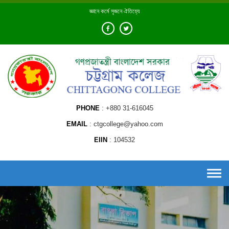
Skip
জ্ঞানে কর্মে সৃজনে ঐতিহ্যে
to
content
PHONE
+880 31-616045
EMAIL
ctgcollege@yahoo.com
EIIN
104532