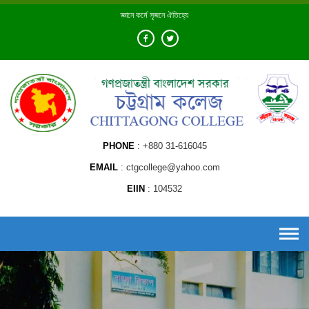
Skip
জ্ঞানে কর্মে সৃজনে ঐতিহ্যে
to
content
PHONE
+880 31-616045
EMAIL
ctgcollege@yahoo.com
EIIN
104532