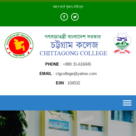
Skip
জ্ঞানে কর্মে সৃজনে ঐতিহ্যে
to
content
PHONE
+880 31-616045
EMAIL
ctgcollege@yahoo.com
EIIN
104532