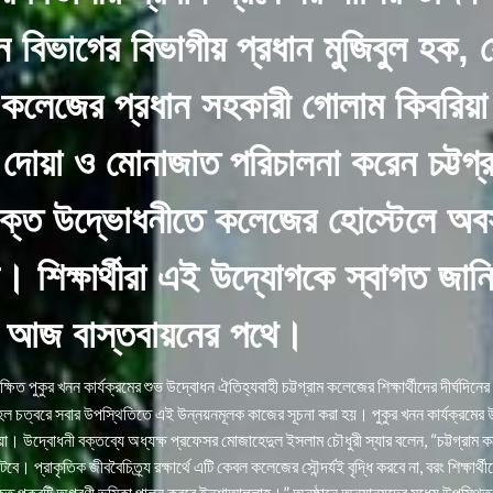
ন বিভাগের বিভাগীয় প্রধান মুজিবুল হক, সো
ং কলেজের প্রধান সহকারী গোলাম কিবরিয
 দোয়া ও মোনাজাত পরিচালনা করেন চট্টগ্
্ত উদ্ভোধনীতে কলেজের হোস্টেলে অবস্থান
। শিক্ষার্থীরা এই উদ্যোগকে স্বাগত জা
 যা আজ বাস্তবায়নের পথে।
রতীক্ষিত পুকুর খনন কার্যক্রমের শুভ উদ্বোধন ঐতিহ্যবাহী চট্টগ্রাম কলেজের শিক্ষার্থীদের দীর্ঘদি
চত্বরে সবার উপস্থিতিতে এই উন্নয়নমূলক কাজের সূচনা করা হয়। পুকুর খনন কার্যক্রমের উ
য়া। উদ্বোধনী বক্তব্যে অধ্যক্ষ প্রফেসর মোজাহেদুল ইসলাম চৌধুরী স্যার বলেন, “চট্টগ্রাম 
টবে। প্রাকৃতিক জীববৈচিত্র্য রক্ষার্থে এটি কেবল কলেজের সৌন্দর্যই বৃদ্ধি করবে না, বরং শিক্ষার
ত পুকুরটি অগ্রণী ভূমিকা পালন করবে ইনশাআল্লাহ।” অনুষ্ঠানে অন্যান্যদের মধ্যে উপস্থিত 