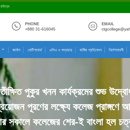
ে ঐতিহ্যে
PHONE
EMAIL
+880 31-616045
ctgcollege@ya
জার্নাল
নোটিশবোর্ড
এপিএ ও শুদ্ধাচার
বার্ষিক প্রতিবেদন
নির্দেশনাবলী
 প্রতীক্ষিত পুকুর খনন কার্যক্রমের শুভ উদ্
ও প্রয়োজন পূরণের লক্ষ্যে কলেজ প্রাঙ্গণে আ
 সকালে কলেজের শের-ই বাংলা হল চত্ব