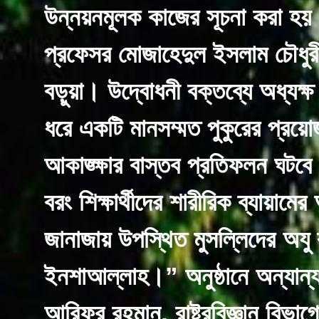
উন্নয়নমূলক কাজের সূচনা করা হয়। 
প্রফেসর মোজাহেদুল ইসলাম চৌধুরী
বড়ুয়া। উদ্বোধনী বক্তব্যে অধ্যক্ষ
ধরে একটি মানসম্মত পুকুরের প্রয়োজ
আকাঙ্ক্ষার বাস্তব প্রতিফলন ঘটবে। 
বরং শিক্ষার্থীদের শারীরিক ব্যায়াম
জানাজায় উপস্থিত মুসল্লিদের অযু
ইনশাআল্লাহ।” অনুষ্ঠানে অন্যান্য
আরিফুর রহমান, রাষ্ট্রবিজ্ঞান বিভ