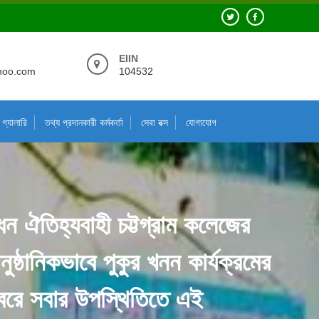
EIIN
hoo.com
104532
গ্যালারি
তথ্য প্রদানকারী কর্মকর্তা
সেবা বক্স
যোগাযোগ
বোধন ঐতিহ্যবাহী চট্টগ্রাম কলেজের
নুষ্ঠানিকভাবে পুকুর খনন কার্যক্রমের
রে সবার উপস্থিতিতে এই