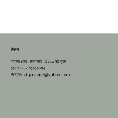
ঠিকানা
কলেজ রোড, চকবাজার, ৪২০৩ চট্টগ্রাম
ফোনঃ+৮৮০৩১৬১৬০৪৫
ইমেইলঃ
ctgcollege@yahoo.com