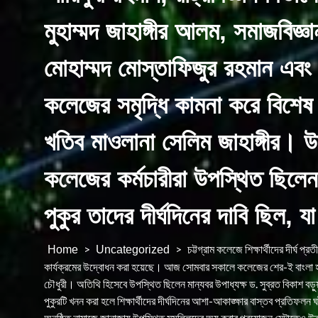
মুহাম্মদ জাহাঙ্গীর আলম, সমাজবিজ্ঞা
মোহাম্মদ মোস্তাফিজুর রহমান এব
কলেজের সমৃদ্ধি কামনা করে বিশেষ
খতিব মাওলানা সেলিম জাহাঙ্গীর। উক
কলেজের কর্মচারীরা উপস্থিত ছিলেন
পুকুর তাদের দীর্ঘদিনের দাবি ছিল,
>
>
চট্টগ্রাম কলেজে শিক্ষার্থীদের দীর্ঘ প্
Home
Uncategorized
কার্যক্রমের উদ্বোধন করা হয়েছে। আজ সোমবার সকালে কলেজের শের-ই বাংলা হল 
চৌধুরী। অতিথি হিসেবে উপস্থিত ছিলেন মান্যবর উপাধ্যক্ষ ড. সুব্রত বিকাশ বড়ু
পুকুরটি খনন করা হলে শিক্ষার্থীদের দীর্ঘদিনের আশা-আকাঙ্ক্ষার বাস্তব প্রতিফলন ঘ
অনুষ্ঠিত নামাজে জানাজায় উপস্থিত মুসল্লিদের অযু করার প্রয়োজন মেটাতেও উক্