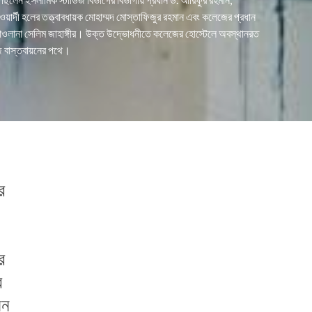
রাওয়ার্দী হলের তত্ত্বাবধায়ক মোহাম্মদ মোস্তাফিজুর রহমান এবং কলেজের প্রধান
 মাওলানা সেলিম জাহাঙ্গীর। উক্ত উদ্ভোধনীতে কলেজের হোস্টেলে অবস্থানরত
 আজ বাস্তবায়নের পথে।
র
র
র
নন