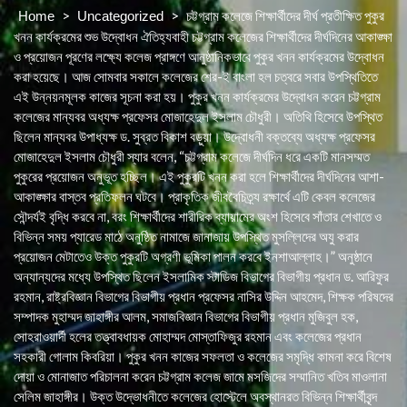
>
>
চট্টগ্রাম কলেজে শিক্ষার্থীদের দীর্ঘ প্রতীক্ষিত পুকুর
Home
Uncategorized
খনন কার্যক্রমের শুভ উদ্বোধন ঐতিহ্যবাহী চট্টগ্রাম কলেজের শিক্ষার্থীদের দীর্ঘদিনের আকাঙ্ক্ষা
ও প্রয়োজন পূরণের লক্ষ্যে কলেজ প্রাঙ্গণে আনুষ্ঠানিকভাবে পুকুর খনন কার্যক্রমের উদ্বোধন
করা হয়েছে। আজ সোমবার সকালে কলেজের শের-ই বাংলা হল চত্বরে সবার উপস্থিতিতে
এই উন্নয়নমূলক কাজের সূচনা করা হয়। পুকুর খনন কার্যক্রমের উদ্বোধন করেন চট্টগ্রাম
কলেজের মান্যবর অধ্যক্ষ প্রফেসর মোজাহেদুল ইসলাম চৌধুরী। অতিথি হিসেবে উপস্থিত
ছিলেন মান্যবর উপাধ্যক্ষ ড. সুব্রত বিকাশ বড়ুয়া। উদ্বোধনী বক্তব্যে অধ্যক্ষ প্রফেসর
মোজাহেদুল ইসলাম চৌধুরী স্যার বলেন, “চট্টগ্রাম কলেজে দীর্ঘদিন ধরে একটি মানসম্মত
পুকুরের প্রয়োজন অনুভূত হচ্ছিল। এই পুকুরটি খনন করা হলে শিক্ষার্থীদের দীর্ঘদিনের আশা-
আকাঙ্ক্ষার বাস্তব প্রতিফলন ঘটবে। প্রাকৃতিক জীববৈচিত্র্য রক্ষার্থে এটি কেবল কলেজের
সৌন্দর্যই বৃদ্ধি করবে না, বরং শিক্ষার্থীদের শারীরিক ব্যায়ামের অংশ হিসেবে সাঁতার শেখাতে ও
বিভিন্ন সময় প্যারেড মাঠে অনুষ্ঠিত নামাজে জানাজায় উপস্থিত মুসল্লিদের অযু করার
প্রয়োজন মেটাতেও উক্ত পুকুরটি অগ্রণী ভূমিকা পালন করবে ইনশাআল্লাহ।” অনুষ্ঠানে
অন্যান্যদের মধ্যে উপস্থিত ছিলেন ইসলামিক স্টাডিজ বিভাগের বিভাগীয় প্রধান ড. আরিফুর
রহমান, রাষ্ট্রবিজ্ঞান বিভাগের বিভাগীয় প্রধান প্রফেসর নাসির উদ্দিন আহমেদ, শিক্ষক পরিষদের
সম্পাদক মুহাম্মদ জাহাঙ্গীর আলম, সমাজবিজ্ঞান বিভাগের বিভাগীয় প্রধান মুজিবুল হক,
সোহরাওয়ার্দী হলের তত্ত্বাবধায়ক মোহাম্মদ মোস্তাফিজুর রহমান এবং কলেজের প্রধান
সহকারী গোলাম কিবরিয়া। পুকুর খনন কাজের সফলতা ও কলেজের সমৃদ্ধি কামনা করে বিশেষ
দোয়া ও মোনাজাত পরিচালনা করেন চট্টগ্রাম কলেজ জামে মসজিদের সম্মানিত খতিব মাওলানা
সেলিম জাহাঙ্গীর। উক্ত উদ্ভোধনীতে কলেজের হোস্টেলে অবস্থানরত বিভিন্ন শিক্ষার্থীবৃন্দ