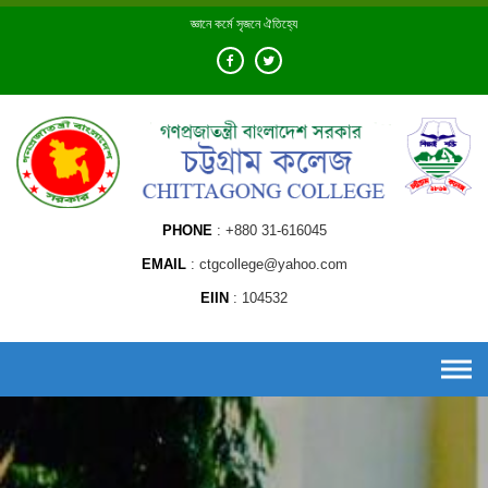
Skip
জ্ঞানে কর্মে সৃজনে ঐতিহ্যে
to
content
PHONE
+880 31-616045
EMAIL
ctgcollege@yahoo.com
EIIN
104532