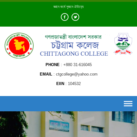
Skip
জ্ঞানে কর্মে সৃজনে ঐতিহ্যে
to
content
PHONE
+880 31-616045
EMAIL
ctgcollege@yahoo.com
EIIN
104532