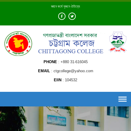
Skip
জ্ঞানে কর্মে সৃজনে ঐতিহ্যে
to
content
PHONE
+880 31-616045
EMAIL
ctgcollege@yahoo.com
EIIN
104532