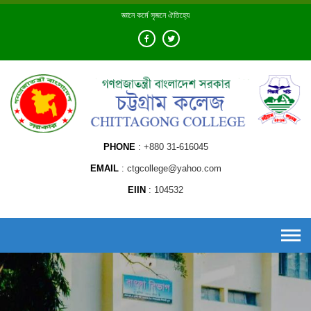
Skip
জ্ঞানে কর্মে সৃজনে ঐতিহ্যে
to
content
PHONE
+880 31-616045
EMAIL
ctgcollege@yahoo.com
EIIN
104532