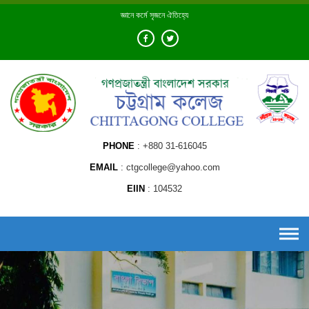
Skip
জ্ঞানে কর্মে সৃজনে ঐতিহ্যে
to
content
PHONE
+880 31-616045
EMAIL
ctgcollege@yahoo.com
EIIN
104532