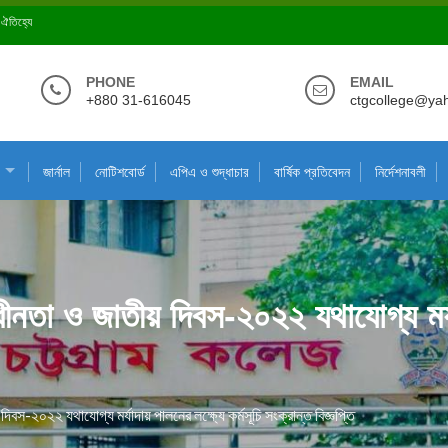
ে ঐতিহ্যে
PHONE
EMAIL
+880 31-616045
ctgcollege@ya
জার্নাল
নোটিশবোর্ড
এপিএ ও শুদ্ধাচার
বার্ষিক প্রতিবেদন
নির্দেশনাবলী
াধীনতা ও জাতীয় দিবস-২০২২ যথাযোগ্য মর্যা
দিবস-২০২২ যথাযোগ্য মর্যাদায় পালনের লক্ষ্যে কর্মসূচি সংক্রান্ত বিজ্ঞপ্তি