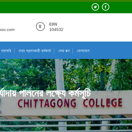
EIIN
hoo.com
104532
গ্যালারি
তথ্য প্রদানকারী কর্মকর্তা
সেবা বক্স
যোগাযোগ
দায় পালনের লক্ষ্যে কর্মসূচি