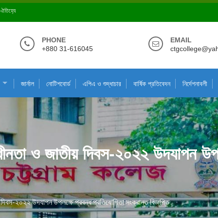
ে ঐতিহ্যে
PHONE
EMAIL
+880 31-616045
ctgcollege@ya
জার্নাল
নোটিশবোর্ড
এপিএ ও শুদ্ধাচার
বার্ষিক প্রতিবেদন
নির্দেশনাবলী
্বাধীনতা ও জাতীয় দিবস-২০২২ উদযাপন উপল
ীয় দিবস-২০২২ উদযাপন উপলক্ষে প্রবন্ধ প্রতিযোগিতা সংক্রান্ত বিজ্ঞপ্তি