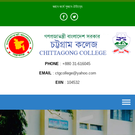
Skip
জ্ঞানে কর্মে সৃজনে ঐতিহ্যে
to
content
PHONE
+880 31-616045
EMAIL
ctgcollege@yahoo.com
EIIN
104532