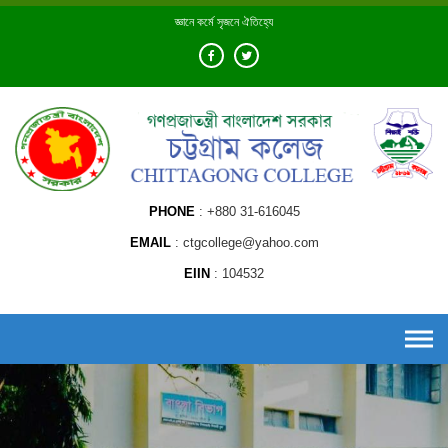
Skip
জ্ঞানে কর্মে সৃজনে ঐতিহ্যে
to
content
PHONE
+880 31-616045
EMAIL
ctgcollege@yahoo.com
EIIN
104532