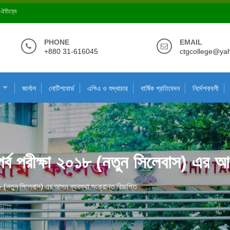
ে ঐতিহ্যে
PHONE
EMAIL
+880 31-616045
ctgcollege@ya
জার্নাল
নোটিশবোর্ড
এপিএ ও শুদ্ধাচার
বার্ষিক প্রতিবেদন
নির্দেশনাবলী
১ম পর্ব পরীক্ষা ২০১৮ (নতুন সিলেবাস) এর আ
 ২০১৮ (নতুন সিলেবাস) এর আসন ব্যবস্থা সংক্রান্ত বিজ্ঞপ্তি