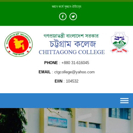
Skip
জ্ঞানে কর্মে সৃজনে ঐতিহ্যে
to
content
PHONE
+880 31-616045
EMAIL
ctgcollege@yahoo.com
EIIN
104532