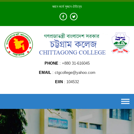
Skip
জ্ঞানে কর্মে সৃজনে ঐতিহ্যে
to
content
PHONE
+880 31-616045
EMAIL
ctgcollege@yahoo.com
EIIN
104532