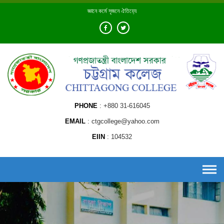
Skip
জ্ঞানে কর্মে সৃজনে ঐতিহ্যে
to
content
PHONE
+880 31-616045
EMAIL
ctgcollege@yahoo.com
EIIN
104532