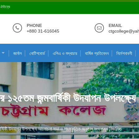
ে ঐতিহ্যে
PHONE
EMAIL
+880 31-616045
ctgcollege@ya
জার্নাল
নোটিশবোর্ড
এপিএ ও শুদ্ধাচার
বার্ষিক প্রতিবেদন
নির্দেশনাবলী
 ১২৫তম জন্মবার্ষিকী উদযাপন উপলক্ষ্য
িকী উদযাপন উপলক্ষ্যে আলোচনা সভা ও সাংস্কৃতিক অনুষ্ঠান সংক্রান্ত বিজ্ঞপ্তি