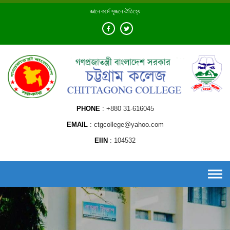
Skip
জ্ঞানে কর্মে সৃজনে ঐতিহ্যে
to
content
PHONE
+880 31-616045
EMAIL
ctgcollege@yahoo.com
EIIN
104532