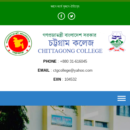
Skip
জ্ঞানে কর্মে সৃজনে ঐতিহ্যে
to
content
PHONE
+880 31-616045
EMAIL
ctgcollege@yahoo.com
EIIN
104532