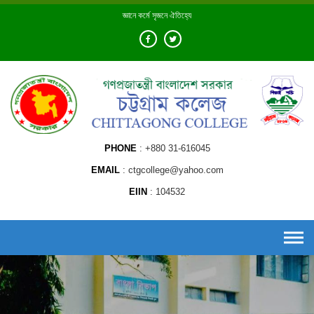
Skip
জ্ঞানে কর্মে সৃজনে ঐতিহ্যে
to
content
PHONE
+880 31-616045
EMAIL
ctgcollege@yahoo.com
EIIN
104532