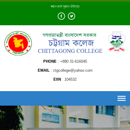
Skip
জ্ঞানে কর্মে সৃজনে ঐতিহ্যে
to
content
PHONE
+880 31-616045
EMAIL
ctgcollege@yahoo.com
EIIN
104532