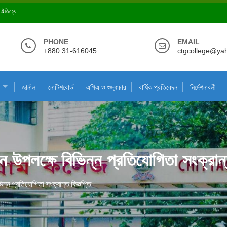
ে ঐতিহ্যে
PHONE
EMAIL
+880 31-616045
ctgcollege@ya
জার্নাল
নোটিশবোর্ড
এপিএ ও শুদ্ধাচার
বার্ষিক প্রতিবেদন
নির্দেশনাবলী
উপলক্ষে বিভিন্ন প্রতিযোগিতা সংক্রান্ত
্ন প্রতিযোগিতা সংক্রান্ত বিজ্ঞপ্তি