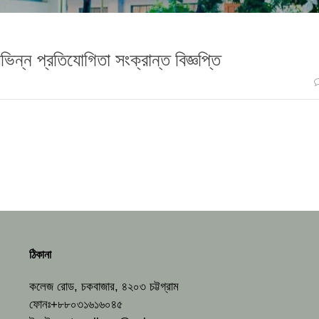
িন্ন প্রতিযোগিতা সংক্রান্ত বিজ্ঞপ্তি
ঠিকানা
কলেজ রোড, চকবাজার, ৪২০৩ চট্টগ্রাম
ফোনঃ+৮৮০৩১৬১৬০৪৫