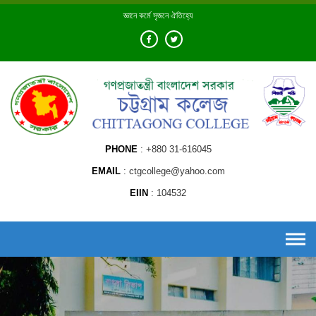
Skip
জ্ঞানে কর্মে সৃজনে ঐতিহ্যে
to
content
PHONE
+880 31-616045
EMAIL
ctgcollege@yahoo.com
EIIN
104532