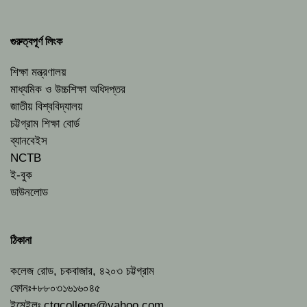
গুরুত্বপূর্ণ লিংক
শিক্ষা মন্ত্রণালয়
মাধ্যমিক ও উচ্চশিক্ষা অধিদপ্তর
জাতীয় বিশ্ববিদ্যালয়
চট্টগ্রাম শিক্ষা বোর্ড
ব্যানবেইস
NCTB
ই-বুক
ডাউনলোড
ঠিকানা
কলেজ রোড, চকবাজার, ৪২০৩ চট্টগ্রাম
ফোনঃ+৮৮০৩১৬১৬০৪৫
ইমেইলঃ
ctgcollege@yahoo.com