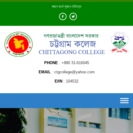
Skip
জ্ঞানে কর্মে সৃজনে ঐতিহ্যে
to
content
PHONE
+880 31-616045
EMAIL
ctgcollege@yahoo.com
EIIN
104532