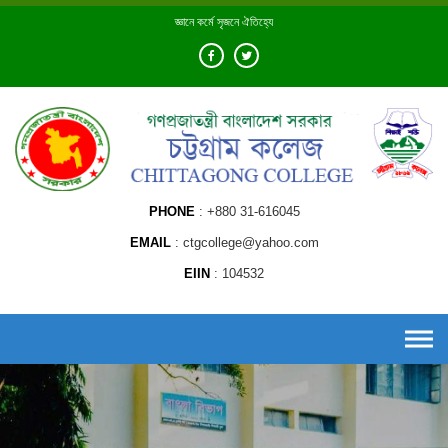
Skip
জ্ঞানে কর্মে সৃজনে ঐতিহ্যে
to
content
PHONE
+880 31-616045
EMAIL
ctgcollege@yahoo.com
EIIN
104532