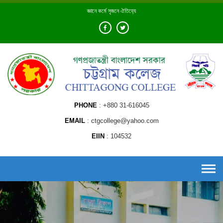
Skip
জ্ঞানে কর্মে সৃজনে ঐতিহ্যে
to
content
PHONE
+880 31-616045
EMAIL
ctgcollege@yahoo.com
EIIN
104532