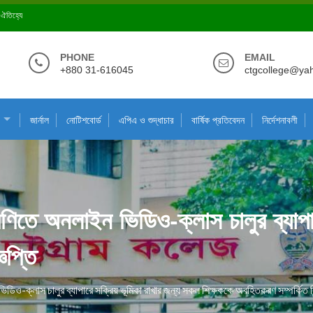
ে ঐতিহ্যে
PHONE
EMAIL
+880 31-616045
ctgcollege@ya
জার্নাল
নোটিশবোর্ড
এপিএ ও শুদ্ধাচার
বার্ষিক প্রতিবেদন
নির্দেশনাবলী
 শ্রেণিতে অনলাইন ভিডিও-ক্লাস চালুর ব্যা
ঞপ্তি
ন ভিডিও-ক্লাস চালুর ব্যাপারে সক্রিয় ভূমিকা রাখার জন্য সকল শিক্ষককে অবহিতকরণ সম্পর্কিত ব