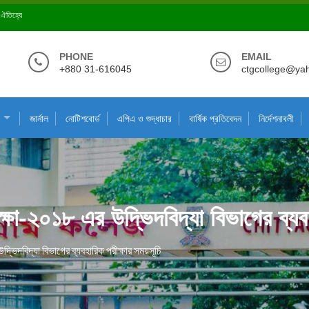
ে ঐতিহ্যে
PHONE
EMAIL
+880 31-616045
ctgcollege@ya
জার্নাল
নোটিশবোর্ড
এপিএ ও শুদ্ধাচার
বার্ষিক প্রতিবেদন
নির্দেশনাবলী
ীক্ষা-২০১৮ এর উদ্ভিদবিদ্যা বিভাগের ব্যব
উদ্ভিদবিদ্যা বিভাগের ব্যবহারিক পরীক্ষার সময়সূচি