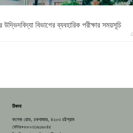
র উদ্ভিদবিদ্যা বিভাগের ব্যবহারিক পরীক্ষার সময়সূচি
ঠিকানা
কলেজ রোড, চকবাজার, ৪২০৩ চট্টগ্রাম
ফোনঃ+৮৮০৩১৬১৬০৪৫