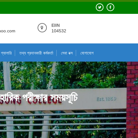
EIIN
hoo.com
104532
গ্যালারি
তথ্য প্রদানকারী কর্মকর্তা
সেবা বক্স
যোগাযোগ
হারিক পরীক্ষার সময়সূচি