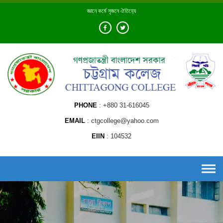
Skip
জ্ঞানে কর্মে সৃজনে ঐতিহ্যে
to
content
PHONE
+880 31-616045
EMAIL
ctgcollege@yahoo.com
EIIN
104532