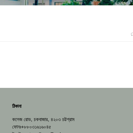
ঠিকানা
কলেজ রোড, চকবাজার, ৪২০৩ চট্টগ্রাম
ফোনঃ+৮৮০৩১৬১৬০৪৫