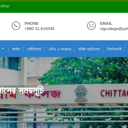
ে ঐতিহ্যে
PHONE
EMAIL
+880 31-616045
ctgcollege@ya
জার্নাল
নোটিশবোর্ড
এপিএ ও শুদ্ধাচার
বার্ষিক প্রতিবেদন
নির্দেশনাবলী
াসের সময়সূচি