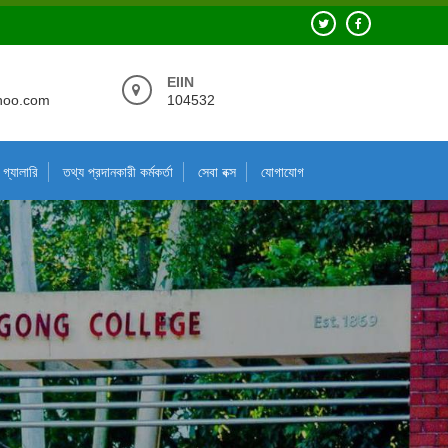
EIIN
hoo.com
104532
গ্যালারি
তথ্য প্রদানকারী কর্মকর্তা
সেবা বক্স
যোগাযোগ